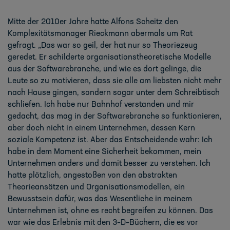
Mitte der 2010er Jahre hatte Alfons Scheitz den
Komplexitätsmanager Rieckmann abermals
um Rat
gefragt. „Das war so geil, der hat nur so Theoriezeug
geredet. Er schilderte
organisationstheoretische Modelle
aus der Softwarebranche, und wie es dort gelinge, d
ie
Leute so zu motivieren, dass sie alle am liebsten nicht mehr
nach Hause
gingen
, sondern
sogar
unter dem Schreibtisch
schl
iefen
. Ich habe nur Bahnhof verstanden und mir
gedacht,
das mag in der Softwarebranche so funktionieren,
aber doch nicht in einem U
nternehmen,
dessen Kern
soziale Kompetenz ist. Aber das
E
ntscheidende wahr: Ich
habe in dem Moment
eine Sicherheit bekommen
, mein
Unternehmen anders und damit besser zu verstehen. Ich
hatte plötzlich, angestoßen von
den abstrakten
Theorieansätzen und Organ
isationsmodellen
,
ein
Bewusstsein dafür, was das Wesentliche in meinem
Unternehmen ist, ohne es recht
begreifen zu können. Das
war wie das Erlebnis mit den 3
–
D
–
Büchern, die es vor