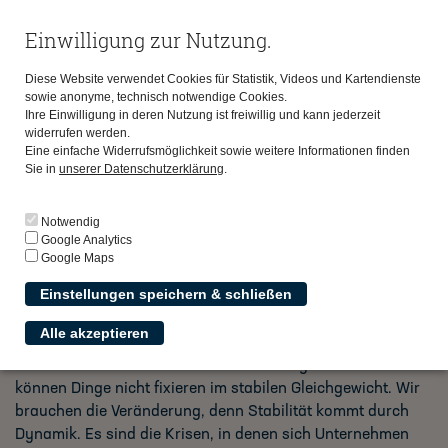
Einwilligung zur Nutzung.
Diese Website verwendet Cookies für Statistik, Videos und Kartendienste
sowie anonyme, technisch notwendige Cookies.
Ihre Einwilligung in deren Nutzung ist freiwillig und kann jederzeit
widerrufen werden.
Eine einfache Widerrufsmöglichkeit sowie weitere Informationen finden
Sie in
unserer Datenschutzerklärung
.
zurück
Notwendig
Google Analytics
Google Maps
Alfons Scheitz
Einstellungen speichern & schließen
Alle akzeptieren
Menschen mögen keine Veränderung. Wenn etwas gut läuft,
wollen sie das Gute festhalten. Aber das geht nicht. Wir
können Dinge nicht fixieren im stabilen Gleichgewicht. Wir
brauchen die Veränderung, denn Stabilität kommt durch
Dynamik. Es sind die Krisen, in denen sich Unternehmen