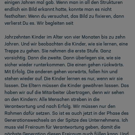
einigen Jahren
mal gab.
Wenn man in all den Strukturen
endlich
ein
Bild erka
nnt hatte, konnte man es nicht
festhalten: Wenn du versuchst, das Bild zu fixieren, dann
verlierst Du es. Wir begleiten seit
Jahrzehnten Kinder im Alter von vier Monaten bis zu zehn
Jahren. Und wir beobachten die
Kinder, wie sie lernen, eine
Treppe zu gehe
n. Sie nehmen die erste Stufe. Ganz
vorsichtig.
Dann die zweite. Dann überlegen sie, wie sie
sicher wieder runterkommen. Die einen gehen
rückwärts.
Mit Erfolg. Die anderen gehen vorwärts, fallen hin und
stehen wieder auf. Die
Kinder lernen es nur, wenn wir
sie
lassen. Die Eltern müssen die Kinder gewähren lassen. Das
haben wir auf die Mitarbeiter übertragen, denn wir sehen
an den Kindern: Alle Menschen
streben in die
Verantwortung und nach Erfolg. Wir müssen nur den
Rahmen dafür setzen. So
ist es auch jetzt
in der Phase des
Generationswechsels an der Spitze des Unternehmens. Ich
muss viel Freiraum für Verantwortung geben, damit die
nächste Generation diesen Freiraum
auch füllen kann. Und