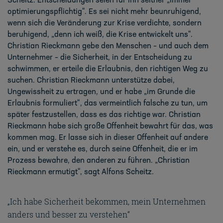
Scheitz.
Entscheidungen
seien für ihn
seither „immer
optimierungspflichtig“.
E
s
sei
ni
cht mehr beunruhigend,
wenn
sich die Veränderung zur Krise verdichte, sondern
beruhigend, „denn ich weiß, die Krise
entwickelt uns“.
Christian Rieckmann gebe den Menschen
–
und auch dem
Unternehmer
–
die Sicherheit, in der Entscheidung zu
schwimmen, er ert
eile die Erlaubnis, den richtigen Weg
zu
suchen. Christian Rieckmann
unterstütze dabei
,
Ungewissheit zu ertragen
,
und er
habe „
im
Grunde die
Erlaubnis
formuliert“
, das vermeintlich falsche zu tun, um
später festzustellen,
dass es das richtige war.
Christia
n
Rieckmann
habe sich große Offenheit bewahrt für das, was
kommen mag. Er lasse sich in dieser Offenheit auf andere
ein, und er verstehe es, durch seine
Offenheit, die er im
Prozess bewahre, den anderen zu führen. „Christian
Rieckmann
ermutigt“, sagt Alfon
s Scheitz.
„Ich habe Sicherheit bekommen, mein Unternehmen
anders und besser zu verstehen“